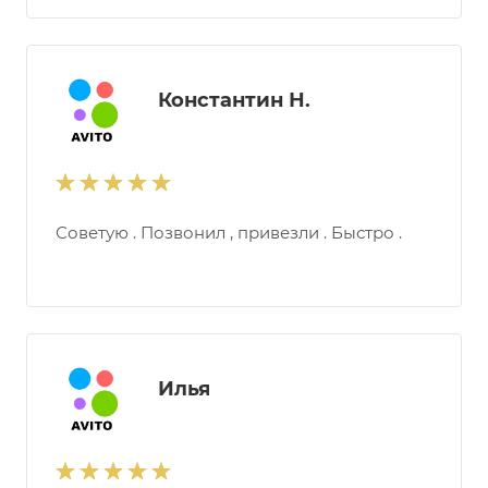
Константин Н.
Советую . Позвонил , привезли . Быстро .
Илья