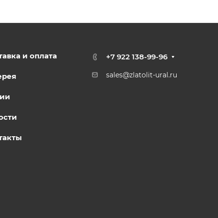
тавка и оплата
+7 922 138-99-96
sales@zlatolit-ural.ru
ерея
ии
ости
такты