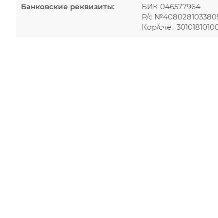
Банковские реквизиты:
БИК 046577964
Р/с №40802810338
Кор/счет 301018101