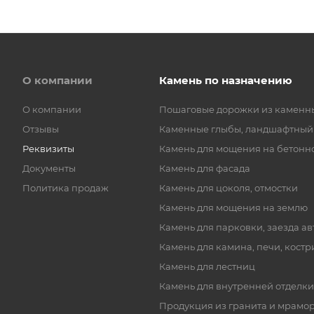
О компании
Камень по назначению
О компании
Пошаговые дорожки из каменн
Отзывы
Каменные глыбы, ландшафтный
Реквизиты
Камень для мощения на бетонн
Документы
Камень для фасада
Политика продаж
Камень для цоколя, отмостки
Камень для мощения на землю
Камень для парковки, заезда а
Камень для камина, печи, кост
Камень для лестниц
Камень для внутренней отделки
Продукция из гранита и мрамо