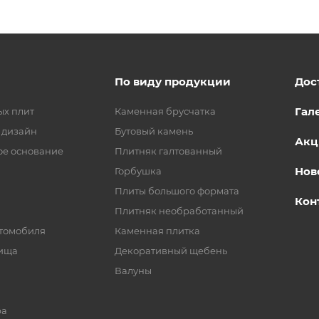
По виду продукции
Дос
Гал
ых плит
Каменная брусчатка
 дизайн
Бутовый камень
Акц
ое основание
Плитняк галтованный
Нов
Горбушка
Плиты большого формата
Кон
Плитняк необработанный
втомобиля
Каменная плитка
рища
Декоративный щебень
Валуны
ра