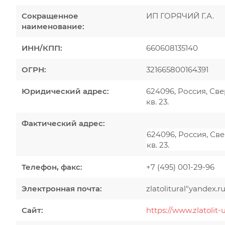
Сокращенное
ИП ГОРЯЧИЙ Г.А.
наименование:
ИНН/КПП:
660608135140
ОГРН:
321665800164391
Юридический адрес:
624096, Россия, Све
кв. 23.
Фактический адрес:
624096, Россия, Све
кв. 23.
Телефон, факс:
+7 (495) 001-29-96
Электронная почта:
zlatolitural"yandex.r
Сайт:
https://www.zlatolit-u